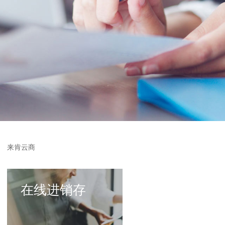
来肯云商
在线进销存