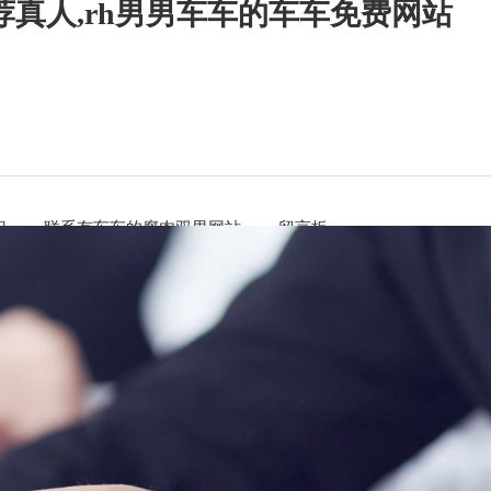
真人,rh男男车车的车车免费网站
识
联系有车车的腐肉双男网站
留言板