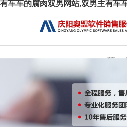
有车车的腐肉双男网站,双男主有车车
首页