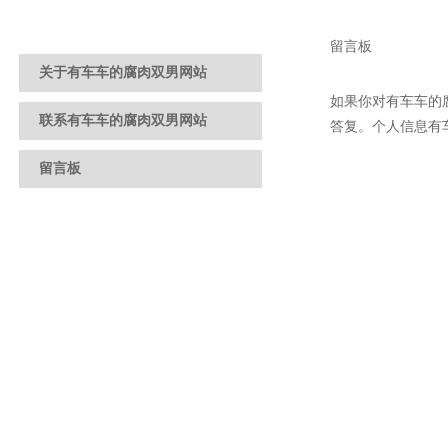
留言板
关于有车车的腐肉双男网站
如果你对有车车的腐
联系有车车的腐肉双男网站
答复。个人信息
留言板