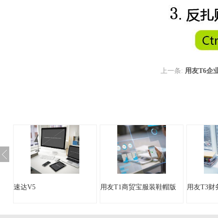
上一条:
用友T6企
速达V5
用友T1商贸宝服装鞋帽版
用友T3财