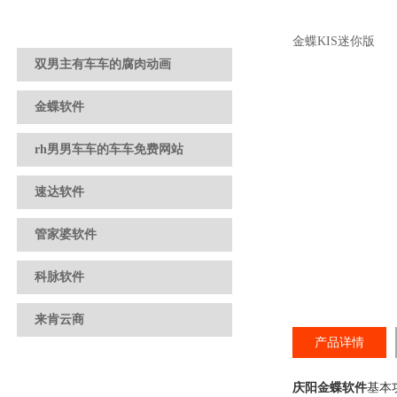
金蝶KIS迷你版
双男主有车车的腐肉动画
金蝶软件
rh男男车车的车车免费网站
速达软件
管家婆软件
科脉软件
来肯云商
产品详情
庆阳金蝶软件
基本功