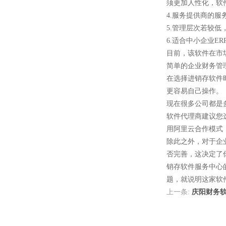
须更加人性化，软
4.服务提供商的服务水
5.管理层次若较低
6.适合中小企业ERP
目前，该软件在市
简单的企业财务管理
在选择进销存软件时
更容易自己操作。
现在很多公司都是多
软件代理商建议您选择
用阿里云合作模式
除此之外，对于
否完善，这决定
销存软件服务中心的客
题，就说明这
上一条:
庆阳财务